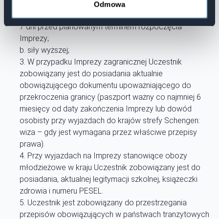
minimalna określona w pkt. 6.5. a Organizator
Odmowa
powiadomił o tym Uczestnika na piśmie w terminie
7 dni przed planowanym terminem rozpoczęcia
Imprezy;
b. siły wyższej;
W przypadku Imprezy zagranicznej Uczestnik
zobowiązany jest do posiadania aktualnie
obowiązującego dokumentu upoważniającego do
przekroczenia granicy (paszport ważny co najmniej 6
miesięcy od daty zakończenia Imprezy lub dowód
osobisty przy wyjazdach do krajów strefy Schengen:
wiza – gdy jest wymagana przez właściwe przepisy
prawa).
Przy wyjazdach na Imprezy stanowiące obozy
młodzieżowe w kraju Uczestnik zobowiązany jest do
posiadania, aktualnej legitymacji szkolnej, książeczki
zdrowia i numeru PESEL.
Uczestnik jest zobowiązany do przestrzegania
przepisów obowiązujących w państwach tranzytowych