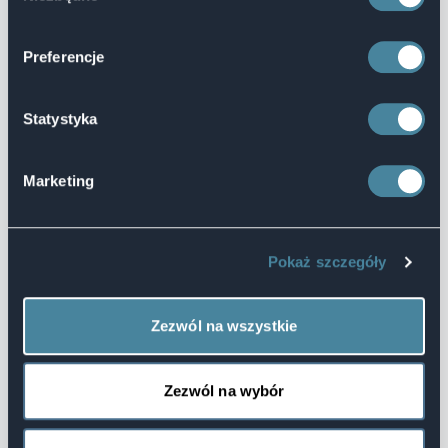
6 Prawa i obowiązki uczestnika
Jeżeli Uczestnik odstępuje od Umowy z powodu
Preferencje
zmiany istotnych warunków umowy przez Organizatora
(§4 ust. 2 OWU) lub jeżeli Organizator odwołuje Imprezę
Turystyczną z przyczyn niezależnych od Uczestnika,
Statystyka
Uczestnik ma prawo, według swojego wyboru:
a. uczestniczyć w Imprezie zastępczej o tym samym
Marketing
lub wyższym standardzie, chyba że zgodzi
się na imprezę Turystyczną o niższym standardzie
za zwrotem różnicy w cenie
b. żądać natychmiastowego zwrotu wszystkich
Pokaż szczegóły
wniesionych świadczeń.
W wypadku, gdy Organizator jest zmuszony,
Zezwól na wszystkie
nie ze swojej winy, zmienić istotne warunki Umowy (§4
ust. 2 OWU) Uczestnik może dochodzić odszkodowania
za niewykonanie Umowy, chyba że odwołanie Imprezy
Zezwól na wybór
nastąpiło z powodu:
a. zgłoszenia się mniejszej liczby uczestników niż liczba