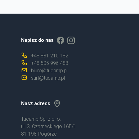
Facebook
Instageram
Napisz do nas
+48 881 210 182
+48 505 996 488
biuro@tucamp.pl
surf@tucamp.pl
Nasz adress
Tucamp Sp. z o. o.
ul. S. Czarneckiego 16E/1
81-198 Pogórze