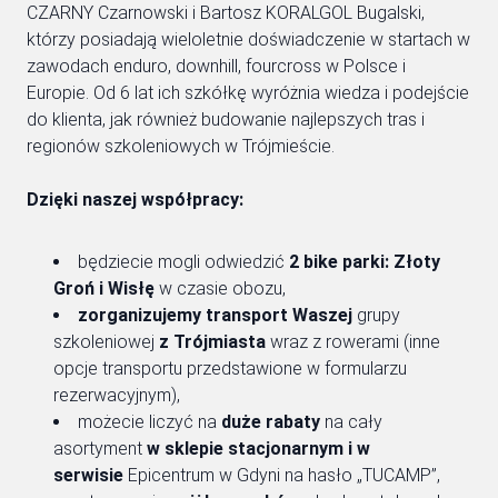
CZARNY Czarnowski i Bartosz KORALGOL Bugalski,
którzy posiadają wieloletnie doświadczenie w startach w
zawodach enduro, downhill, fourcross w Polsce i
Europie. Od 6 lat ich szkółkę wyróżnia wiedza i podejście
do klienta, jak również budowanie najlepszych tras i
regionów szkoleniowych w Trójmieście.
Dzięki naszej współpracy:
będziecie mogli odwiedzić
2 bike parki: Złoty
Groń i Wisłę
w czasie obozu,
zorganizujemy transport Waszej
grupy
szkoleniowej
z Trójmiasta
wraz z rowerami (inne
opcje transportu przedstawione w formularzu
rezerwacyjnym),
możecie liczyć na
duże rabaty
na cały
asortyment
w sklepie stacjonarnym i w
serwisie
Epicentrum w Gdyni na hasło „TUCAMP”,