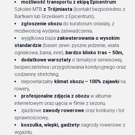
możliwość transportu
z ekipą Epicentrum
Szkoleń MTB
z Trójmiasta
(kontakt bezpośrednio z
Bartkiem lub Grześkiem z Epicentrum),
zgłoszenie obozu
do kuratorium oświaty, z
możliwością wydania zaświadczenia,
wyjątkowa baza
zakwaterowania o wysokim
standardzie
(basen zewn. pyszne jedzenie, wiata
ogniskowa, bania, inne),
bardzo blisko tras – 50m,
dodatkowe warsztaty
o tematyce serwisowej,
bezpieczeństwa i przygotowania kondycyjnego oraz
codzienny stretching,
niepowtarzalny
klimat obozu – 100% zajawki
na
rowery,
profesjonalne zdjęcia z obozu
w albumie
internetowym oraz ujęcia w filmie z sezonu,
zjazdowe
zawody rowerowe
oraz konkursy i tor
sprawnościowy,
koszulka, wlepki, gadżety
i nagrody rowerowe z
wyjazdu,