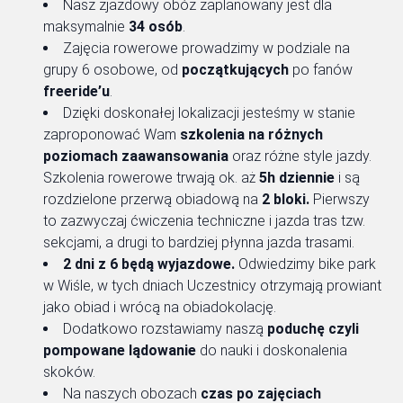
Nasz zjazdowy obóz zaplanowany jest dla
maksymalnie
34 osób
.
Zajęcia rowerowe prowadzimy w podziale na
grupy 6 osobowe, od
początkujących
po fanów
freeride’u
.
Dzięki doskonałej lokalizacji jesteśmy w stanie
zaproponować Wam
szkolenia na różnych
poziomach zaawansowania
oraz różne style jazdy.
Szkolenia rowerowe trwają ok. aż
5h dziennie
i są
rozdzielone przerwą obiadową na
2 bloki.
Pierwszy
to zazwyczaj ćwiczenia techniczne i jazda tras tzw.
sekcjami, a drugi to bardziej płynna jazda trasami.
2 dni z 6 będą wyjazdowe.
Odwiedzimy bike park
w Wiśle, w tych dniach Uczestnicy otrzymają prowiant
jako obiad i wrócą na obiadokolację.
Dodatkowo rozstawiamy naszą
poduchę czyli
pompowane lądowanie
do nauki i doskonalenia
skoków.
Na naszych obozach
czas po zajęciach