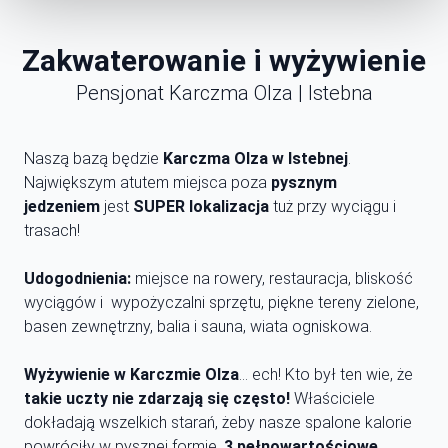
Zakwaterowanie i wyżywienie
Pensjonat Karczma Olza | Istebna
Naszą bazą będzie
Karczma Olza w Istebnej
.
Największym atutem miejsca poza
pysznym
jedzeniem
jest
SUPER lokalizacja
tuż przy wyciągu i
trasach!
Udogodnienia:
miejsce na rowery, restauracja, bliskość
wyciągów i wypożyczalni sprzętu, piękne tereny zielone,
basen zewnętrzny, balia i sauna, wiata ogniskowa.
Wyżywienie
w Karczmie Olza
… ech! Kto był ten wie, że
takie uczty nie zdarzają się często!
Właściciele
dokładają wszelkich starań, żeby nasze spalone kalorie
powróciły w pysznej formie.
3 pełnowartościowe