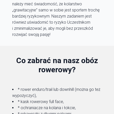
należy mieć świadomość, że kolarstwo
„grawitacyjne” samo w sobie jest sportem trochę
bardziej ryzykownym. Naszym zadaniem jest
również uświadomić to ryzyko Uczestnikom
i zminimalizować je, aby mogli bez przeszkód
rozwijać swoją pasję!
Co zabrać na nasz obóz
rowerowy?
* rower enduro/trail lub downhill (można go też
wypożyczyć),
* kask rowerowy full face,
* ochraniacze na kolana i łokcie,
* rękawiczki z długimi palcami,