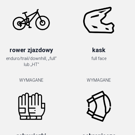
rower zjazdowy
kask
enduro/trail/downhill, „full”
full face
lub „HT”
WYMAGANE
WYMAGANE