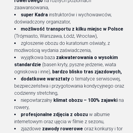
rowerowego
na różnych poziomach
zaawansowania,
super Kadra
instruktorów i wychowawców,
doświadczony organizator,
możliwość transportu z kilku miejsc w Polsce
(Trójmiasto, Warszawa, Łódź, Wrocław),
zgłoszenie obozu do kuratorium oświaty, z
możliwością wydania zaświadczenia,
wyjątkowa baza
zakwaterowania o wysokim
standardzie
(basen kryty, pyszne jedzenie, wiata
ogniskowa i inne),
bardzo blisko tras zjazdowych,
dodatkowe warsztaty
o tematyce serwisowej,
bezpieczeństwa i przygotowania kondycyjnego oraz
codzienny stretching,
niepowtarzalny
klimat obozu – 100% zajawki
na
rowery,
profesjonalne zdjęcia z obozu
w albumie
internetowym oraz ujęcia w filmie z sezonu,
zjazdowe
zawody rowerowe
oraz konkursy i tor