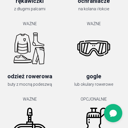
rękawiczki
ochraniacze
z długimi palcami
na kolana i łokcie
WAŻNE
WAŻNE
odzież rowerowa
gogle
buty z mocną podeszwą
lub okulary rowerowe
WAŻNE
OPCJONALNIE