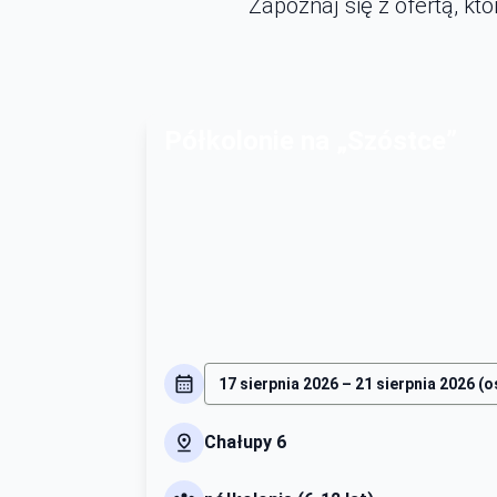
Zapoznaj się z ofertą, k
Półkolonie na „Szóstce”
Chałupy 6