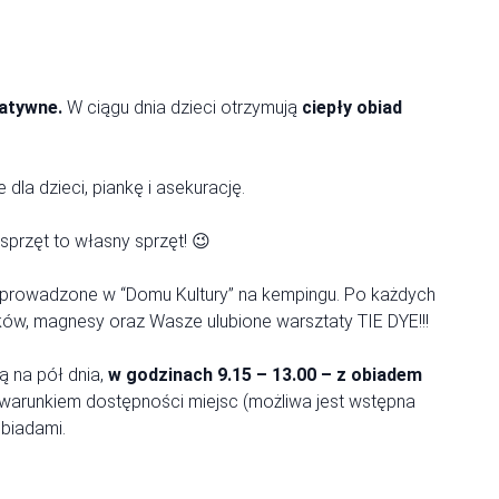
atywne.
W ciągu dnia dzieci otrzymują
ciepły obiad
la dzieci, piankę i asekurację.
sprzęt to własny sprzęt! 😉
 prowadzone w “Domu Kultury” na kempingu. Po każdych
ików, magnesy oraz Wasze ulubione warsztaty TIE DYE!!!
 na pół dnia,
w godzinach 9.15 – 13.00 – z obiadem
d warunkiem dostępności miejsc (możliwa jest wstępna
obiadami.