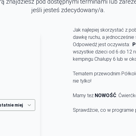
tórą znajdziesz pod dostępnymi terminami lub zarez
jeśli jesteś zdecydowany/a.
Jak najlepiej skorzystać z 
dawkę ruchu, a jednocześnie
Odpowiedź jest oczywista:
P
wszystkie dzieci od 6 do 12 
kempingu Chałupy 6 lub w oko
Tematem przewodnim Półkoloni
nie tylko!
Mamy też
NOWOŚĆ
: Ćwierćk
Sprawdźcie, co w programie 