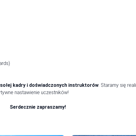
ards)
sołej kadry i doświadczonych instruktorów
. Staramy się re
zytywne nastawienie uczestników!
raszamy!