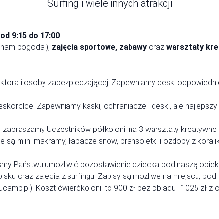
Surfing i wiele innych atrakcji
h
od 9:15 do 17:00
i nam pogoda!),
zajęcia sportowe, zabawy
oraz
warsztaty kre
tora i osoby zabezpieczającej. Zapewniamy deski odpowiednie d
eskorolce! Zapewniamy kaski, ochraniacze i deski, ale najlepszy 
e zapraszamy Uczestników półkolonii na 3 warsztaty kreatywne
e są m.in. makramy, łapacze snów, bransoletki i ozdoby z koral
yśmy Państwu umożliwić pozostawienie dziecka pod naszą opieką
sku oraz zajęcia z surfingu. Zapisy są możliwe na miejscu, po
amp.pl). Koszt ćwierćkolonii to 900 zł bez obiadu i 1025 zł z 