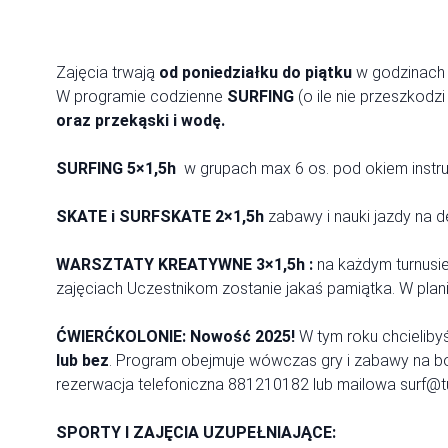
Zajęcia trwają
od poniedziałku do piątku
w godzinac
W programie codzienne
SURFING
(o ile nie przeszkodz
oraz przekąski i wodę.
SURFING 5×1,5h
w grupach max 6 os. pod okiem instruk
SKATE i SURFSKATE 2×1,5h
zabawy i nauki jazdy na d
WARSZTATY KREATYWNE 3×1,5h :
na każdym turnusi
zajęciach Uczestnikom zostanie jakaś pamiątka. W plani
ĆWIERĆKOLONIE: Nowość 2025!
W tym roku chcielib
lub bez
. Program obejmuje wówczas gry i zabawy na boi
rezerwacja telefoniczna 881210182 lub mailowa surf@tuc
SPORTY I ZAJĘCIA UZUPEŁNIAJĄCE: